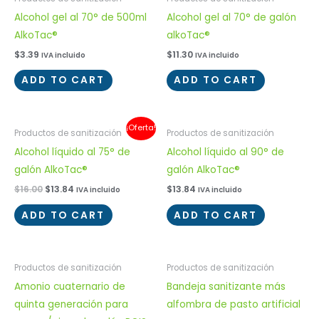
Alcohol gel al 70° de 500ml
Alcohol gel al 70° de galón
AlkoTac®
alkoTac®
$
3.39
$
11.30
IVA incluido
IVA incluido
ADD TO CART
ADD TO CART
¡Oferta!
Productos de sanitización
Productos de sanitización
Alcohol líquido al 75° de
Alcohol líquido al 90° de
galón AlkoTac®
galón AlkoTac®
$
16.00
$
13.84
$
13.84
IVA incluido
IVA incluido
ADD TO CART
ADD TO CART
Productos de sanitización
Productos de sanitización
Amonio cuaternario de
Bandeja sanitizante más
quinta generación para
alfombra de pasto artificial