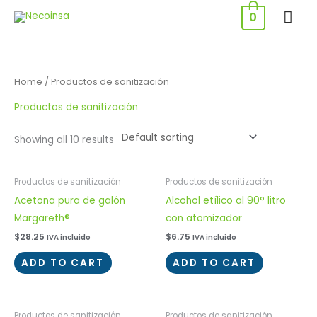
Ir
ME
0
al
PRI
contenido
Home
/ Productos de sanitización
Productos de sanitización
Showing all 10 results
Productos de sanitización
Productos de sanitización
Acetona pura de galón
Alcohol etílico al 90° litro
Margareth®
con atomizador
$
28.25
$
6.75
IVA incluido
IVA incluido
ADD TO CART
ADD TO CART
Productos de sanitización
Productos de sanitización