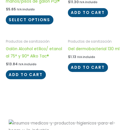
manos/pisos de galón PQI®
$
11.30
IVA incluido
$
5.65
IVA incluido
ADD TO CART
SELECT OPTIONS
Productos de sanitización
Productos de sanitización
Galón Alcohol etílico/ etanol
Gel dermobacterial 130 ml
al 75° y 90° Alko Tac®
$
1.13
IVA incluido
$
13.84
IVA incluido
ADD TO CART
ADD TO CART