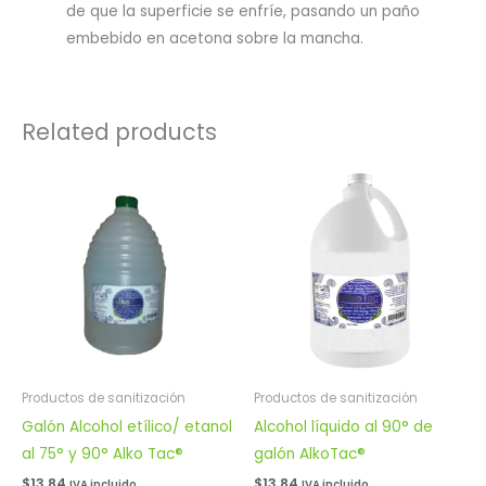
de que la superficie se enfríe, pasando un paño
embebido en acetona sobre la mancha.
Related products
Productos de sanitización
Productos de sanitización
Galón Alcohol etílico/ etanol
Alcohol líquido al 90° de
al 75° y 90° Alko Tac®
galón AlkoTac®
$
13.84
$
13.84
IVA incluido
IVA incluido