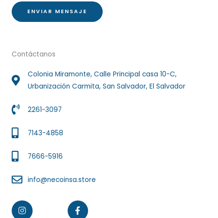
e
ENVIAR MENSAJE
*
Contáctanos
Colonia Miramonte, Calle Principal casa 10-C,
Urbanización Carmita, San Salvador, El Salvador
2261-3097
7143-4858
7666-5916
info@necoinsa.store
Instagram
Facebook-
f