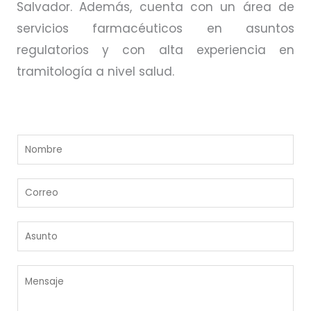
Salvador. Además, cuenta con un área de
servicios farmacéuticos en asuntos
regulatorios y con alta experiencia en
tramitología a nivel salud.
N
o
m
C
b
o
r
r
e
A
r
*
s
e
u
o
M
n
*
e
t
n