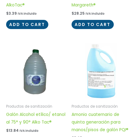
AlkoTac®
Margareth®
$
3.39
$
28.25
IVA incluido
IVA incluido
ADD TO CART
ADD TO CART
Productos de sanitización
Productos de sanitización
Galón Alcohol etílico/ etanol
Amonio cuaternario de
al 75° y 90° Alko Tac®
quinta generación para
manos/pisos de galón PQI®
$
13.84
IVA incluido