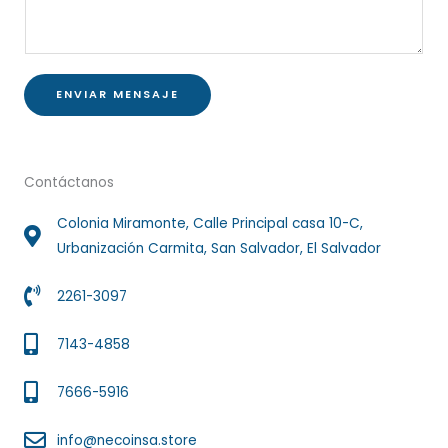
o
s
*
a
j
e
ENVIAR MENSAJE
*
Contáctanos
Colonia Miramonte, Calle Principal casa 10-C,
Urbanización Carmita, San Salvador, El Salvador
2261-3097
7143-4858
7666-5916
info@necoinsa.store