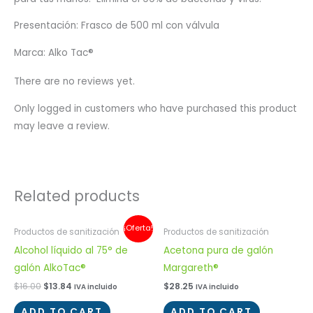
Presentación: Frasco de 500 ml con válvula
Marca: Alko Tac®
There are no reviews yet.
Only logged in customers who have purchased this product
may leave a review.
Related products
¡Oferta!
Productos de sanitización
Productos de sanitización
Alcohol líquido al 75° de
Acetona pura de galón
galón AlkoTac®
Margareth®
$
16.00
$
13.84
$
28.25
IVA incluido
IVA incluido
ADD TO CART
ADD TO CART