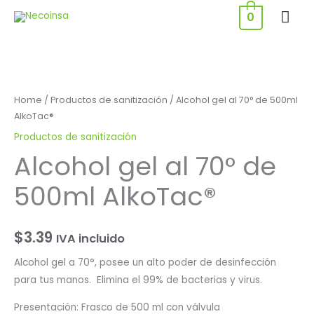
Ir
ME
0
al
PRI
contenido
Alcohol
gel
Home
/
Productos de sanitización
/ Alcohol gel al 70° de 500ml
al
AlkoTac®
70°
Productos de sanitización
de
Alcohol gel al 70° de
500ml
500ml AlkoTac®
AlkoTac®
quantity
$
3.39
IVA incluido
Alcohol gel a 70°, posee un alto poder de desinfección
para tus manos. Elimina el 99% de bacterias y virus.
Presentación: Frasco de 500 ml con válvula