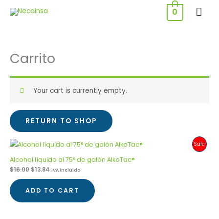
Ir
ME
0
al
PRI
contenido
Carrito
Your cart is currently empty.
RETURN TO SHOP
Produ
Sale
On
Alcohol líquido al 75° de galón AlkoTac®
$
16.00
$
13.84
IVA incluido
Sale
ADD TO CART