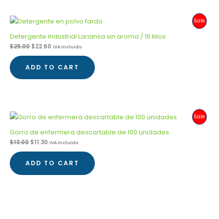
Produ
Sale
On
Detergente Industrial Lariansa sin aroma / 15 kilos
$
25.00
$
22.60
IVA incluido
Sale
ADD TO CART
Produ
Sale
On
Gorro de enfermera descartable de 100 unidades
$
13.00
$
11.30
IVA incluido
Sale
ADD TO CART