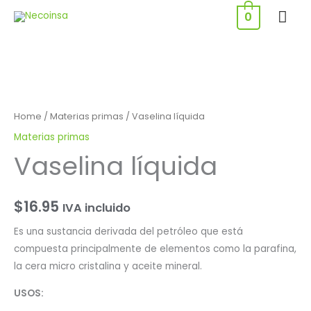
Ir
ME
0
al
PRI
contenido
Vaselina
líquida
quantity
Home
/
Materias primas
/ Vaselina líquida
Materias primas
Vaselina líquida
$
16.95
IVA incluido
Es una sustancia derivada del petróleo que está
compuesta principalmente de elementos como la parafina,
la cera micro cristalina y aceite mineral.
USOS: