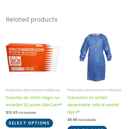
Related products
Productos de insumos médicos
Productos de insumos médicos
Guantes de nítrilo negro no
Gabachon no estéril
estériles 50 pares SkinCare®
desechable talla M unidad
Nipro®
$
12.43
IVA incluido
$
5.65
IVA incluido
SELECT OPTIONS