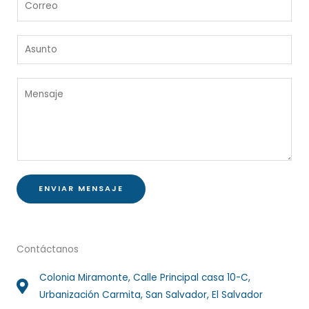
b
o
r
r
e
A
r
*
s
e
u
o
M
n
*
e
t
n
o
s
*
a
j
e
ENVIAR MENSAJE
*
Contáctanos
Colonia Miramonte, Calle Principal casa 10-C,
Urbanización Carmita, San Salvador, El Salvador