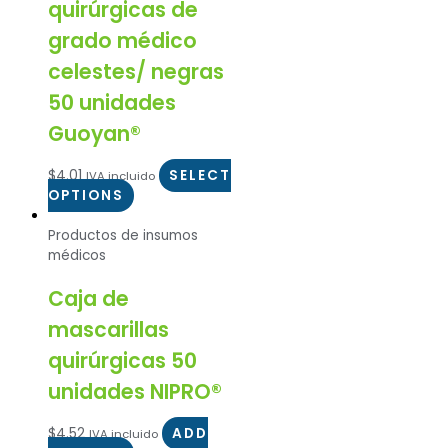
quirúrgicas de
grado médico
celestes/ negras
50 unidades
Guoyan®
$
4.01
SELECT
IVA incluido
OPTIONS
Productos de insumos
médicos
Caja de
mascarillas
quirúrgicas 50
unidades NIPRO®
$
4.52
ADD
IVA incluido