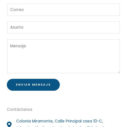
m
C
b
o
r
r
e
A
r
*
s
e
u
o
M
n
*
e
t
n
o
s
*
a
j
e
ENVIAR MENSAJE
*
Contáctanos
Colonia Miramonte, Calle Principal casa 10-C,