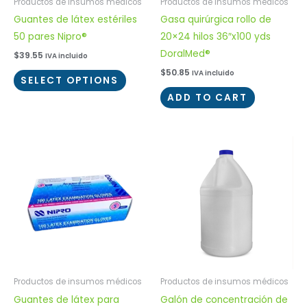
Productos de insumos médicos
Productos de insumos médicos
Guantes de látex estériles
Gasa quirúrgica rollo de
50 pares Nipro®
20×24 hilos 36″x100 yds
DoralMed®
$
39.55
IVA incluido
$
50.85
IVA incluido
SELECT OPTIONS
ADD TO CART
Productos de insumos médicos
Productos de insumos médicos
Guantes de látex para
Galón de concentración de