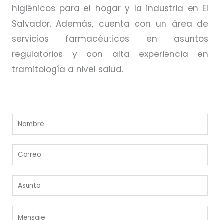
higiénicos para el hogar y la industria en El
Salvador. Además, cuenta con un área de
servicios farmacéuticos en asuntos
regulatorios y con alta experiencia en
tramitología a nivel salud.
N
o
m
C
b
o
r
r
e
A
r
*
s
e
u
o
M
n