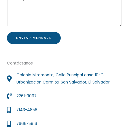
*
e
t
n
o
s
*
a
j
e
ENVIAR MENSAJE
*
Contáctanos
Colonia Miramonte, Calle Principal casa 10-C,
Urbanización Carmita, San Salvador, El Salvador
2261-3097
7143-4858
7666-5916