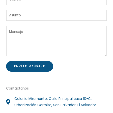
b
o
r
r
e
A
r
*
s
e
u
o
M
n
*
e
t
n
o
s
*
a
j
e
ENVIAR MENSAJE
*
Contáctanos
Colonia Miramonte, Calle Principal casa 10-C,
Urbanización Carmita, San Salvador, El Salvador